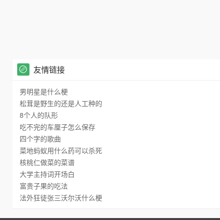
友情链接
男明星是什么梗
松茸是野生的还是人工种的
8个人的队形
吃不完的车厘子怎么保存
四个字的歌曲
菜地蚂蚁用什么药可以杀死
核桃仁做菜的菜谱
大学主持词开场白
富贵子果的吃法
法外狂徒张三沃尔沃什么梗